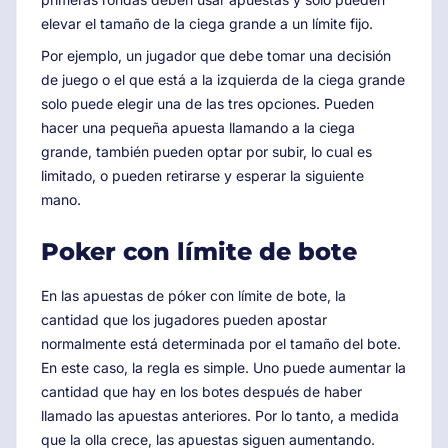
elevar el tamaño de la ciega grande a un límite fijo.
Por ejemplo, un jugador que debe tomar una decisión
de juego o el que está a la izquierda de la ciega grande
solo puede elegir una de las tres opciones. Pueden
hacer una pequeña apuesta llamando a la ciega
grande, también pueden optar por subir, lo cual es
limitado, o pueden retirarse y esperar la siguiente
mano.
Poker con límite de bote
En las apuestas de póker con límite de bote, la
cantidad que los jugadores pueden apostar
normalmente está determinada por el tamaño del bote.
En este caso, la regla es simple. Uno puede aumentar la
cantidad que hay en los botes después de haber
llamado las apuestas anteriores. Por lo tanto, a medida
que la olla crece, las apuestas siguen aumentando.