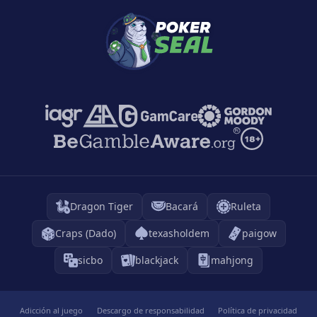
Dragon Tiger
Bacará
Ruleta
Craps (Dado)
texasholdem
paigow
sicbo
blackjack
mahjong
Adicción al juego
Descargo de responsabilidad
Política de privacidad