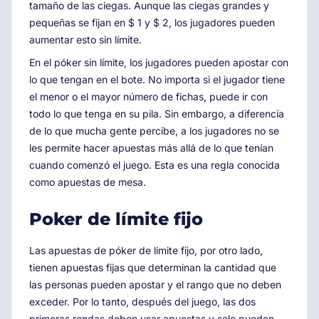
tamaño de las ciegas. Aunque las ciegas grandes y
pequeñas se fijan en $ 1 y $ 2, los jugadores pueden
aumentar esto sin límite.
En el póker sin límite, los jugadores pueden apostar con
lo que tengan en el bote. No importa si el jugador tiene
el menor o el mayor número de fichas, puede ir con
todo lo que tenga en su pila. Sin embargo, a diferencia
de lo que mucha gente percibe, a los jugadores no se
les permite hacer apuestas más allá de lo que tenían
cuando comenzó el juego. Esta es una regla conocida
como apuestas de mesa.
Poker de límite fijo
Las apuestas de póker de límite fijo, por otro lado,
tienen apuestas fijas que determinan la cantidad que
las personas pueden apostar y el rango que no deben
exceder. Por lo tanto, después del juego, las dos
primeras rondas deben usar apuestas y solo pueden