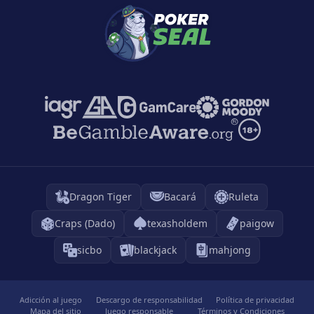
Dragon Tiger
Bacará
Ruleta
Craps (Dado)
texasholdem
paigow
sicbo
blackjack
mahjong
Adicción al juego
Descargo de responsabilidad
Política de privacidad
Mapa del sitio
Juego responsable
Términos y Condiciones