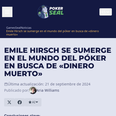
ES
GamesSeal
Noticias
Emile Hirsch se sumerge en el mundo del póker en busca de «dinero
muerto»
EMILE HIRSCH SE SUMERGE
EN EL MUNDO DEL PÓKER
EN BUSCA DE «DINERO
MUERTO»
Última actualización: 21 de septiembre de 2024
Publicado por:
Aria Williams
AI
Conclusiones clave: