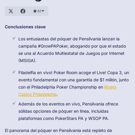
AI
Conclusiones clave
Los entusiastas del póquer de Pensilvania lanzan la
campaña #GrowPAPoker, abogando por que el estado
se una al Acuerdo Multiestatal de Juegos por Internet
(MSIGA).
Filadelfia en vivo! Poker Room acoge el Live! Copa 3, un
evento fundamental con una garantía de $1 millón, junto
con el Philadelphia Poker Championship en
Rivers
Casino Philadelphia
.
Además de los eventos en vivo, Pensilvania ofrece
sólidas opciones de póquer en línea, incluidas
plataformas como PokerStars PA y WSOP PA.
El panorama del póquer en Pensilvania está repleto de