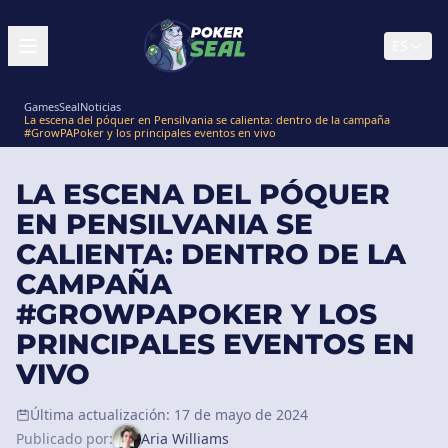
ES
GamesSeal
Noticias
La escena del póquer en Pensilvania se calienta: dentro de la campaña
#GrowPAPoker y los principales eventos en vivo
LA ESCENA DEL PÓQUER
EN PENSILVANIA SE
CALIENTA: DENTRO DE LA
CAMPAÑA
#GROWPAPOKER Y LOS
PRINCIPALES EVENTOS EN
VIVO
Última actualización: 17 de mayo de 2024
Publicado por:
Aria Williams