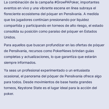
La combinación de la campaña #GrowPAPoker, importantes
eventos en vivo y una vibrante escena en línea subraya el
floreciente ecosistema del póquer en Pensilvania. A medida
que los jugadores continúan presionando por liquidez
compartida y participando en torneos de alto riesgo, el estado
consolida su posición como paraíso del póquer en Estados
Unidos.
Para aquellos que buscan profundizar en las ofertas de póquer
de Pensilvania, recursos como PokerNews brindan guías
completas y actualizaciones, lo que garantiza que estarán
siempre informados.
Ya seas un profesional experimentado o un entusiasta
ocasional, el panorama del póquer de Pensilvania ofrece algo
para todos. Desde movimientos de base hasta grandes
torneos, Keystone State es el lugar ideal para la acción del
poker.