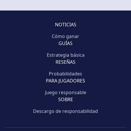
NOTICIAS
Cómo ganar
GUÍAS
Estrategia básica
RESEÑAS
Probabilidades
PARA JUGADORES
Juego responsable
SOBRE
Descargo de responsabilidad