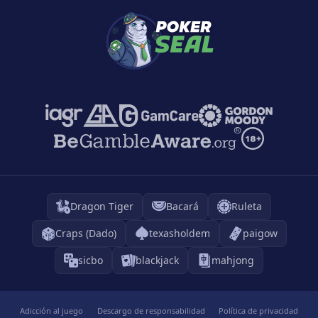
Dragon Tiger
Bacará
Ruleta
Craps (Dado)
texasholdem
paigow
sicbo
blackjack
mahjong
Adicción al juego
Descargo de responsabilidad
Política de privacidad