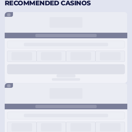
RECOMMENDED CASINOS