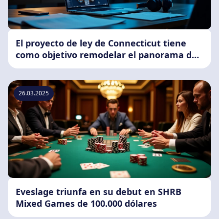
El proyecto de ley de Connecticut tiene
como objetivo remodelar el panorama del
póker en línea
26.03.2025
Eveslage triunfa en su debut en SHRB
Mixed Games de 100.000 dólares