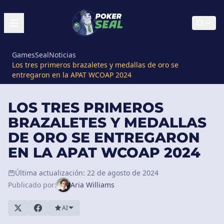
ES
GamesSeal
Noticias
Los tres primeros brazaletes y medallas de oro se
entregaron en la APAT WCOAP 2024
LOS TRES PRIMEROS
BRAZALETES Y MEDALLAS
DE ORO SE ENTREGARON
EN LA APAT WCOAP 2024
Última actualización: 22 de agosto de 2024
Publicado por:
Aria Williams
AI