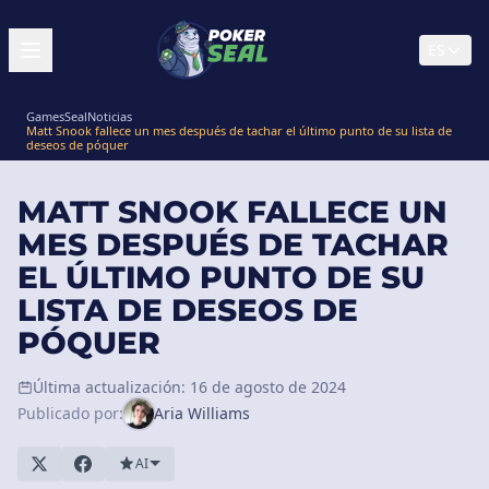
ES
GamesSeal
Noticias
Matt Snook fallece un mes después de tachar el último punto de su lista de
deseos de póquer
MATT SNOOK FALLECE UN
MES DESPUÉS DE TACHAR
EL ÚLTIMO PUNTO DE SU
LISTA DE DESEOS DE
PÓQUER
Última actualización: 16 de agosto de 2024
Publicado por:
Aria Williams
AI