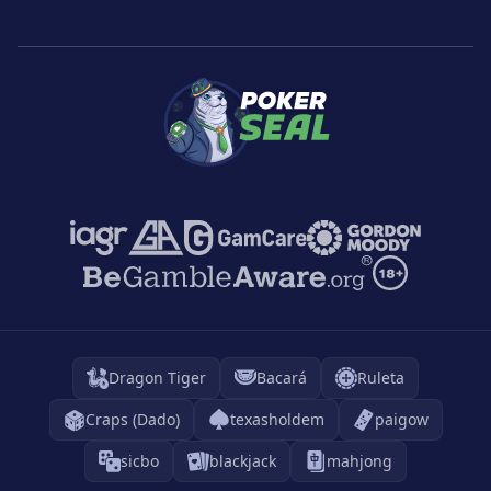
Dragon Tiger
Bacará
Ruleta
Craps (Dado)
texasholdem
paigow
sicbo
blackjack
mahjong