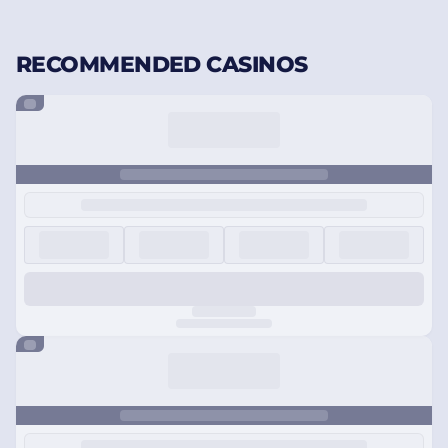
RECOMMENDED CASINOS